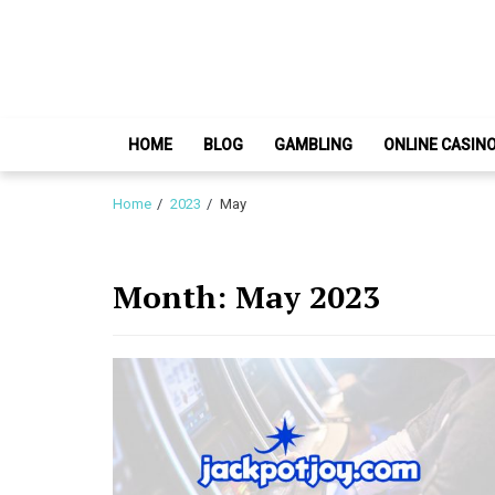
Skip
Skip
to
to
navigation
content
HOME
BLOG
GAMBLING
ONLINE CASIN
Home
2023
May
Month:
May 2023