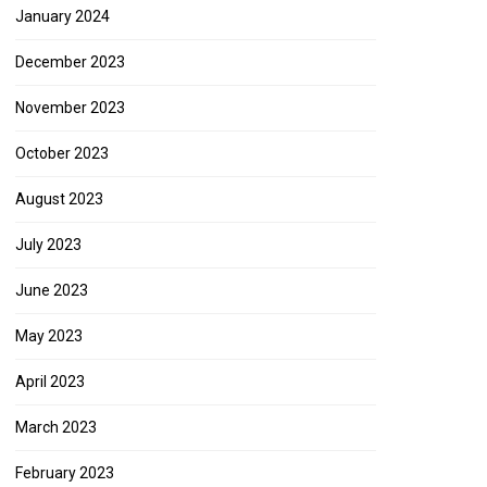
January 2024
December 2023
November 2023
October 2023
August 2023
July 2023
June 2023
May 2023
April 2023
March 2023
February 2023