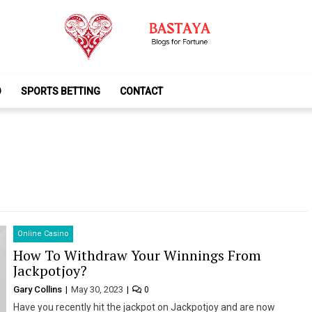
BASTAYA
Blogs for Fortune
O
SPORTS BETTING
CONTACT
Online Casino
How To Withdraw Your Winnings From
Jackpotjoy?
Gary Collins
May 30, 2023
0
Have you recently hit the jackpot on Jackpotjoy and are now