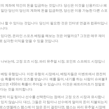
신의 계좌에 약간의 돈을 입금하는 것입니다. 당신은 이것을 신용카드나 페
 일단 당신이 당신의 계좌에 돈을 입금하면, 당신은 이용 가능한 다른 스포
서나 할 수 있다는 것입니다. 당신이 필요한 것은 인터넷 연결과 컴퓨터입니
습니다.
 있다면, 온라인 스포츠 베팅을 해보는 것은 어떨까요? 그것은 매우 재미
 심각한 이익을 얻을 수 있을 것입니다.
나뉘는데, 고정 오즈 시장, 파리 뮤추얼 시장, 포인트 스프레드 시장입니
츠 베팅 유형입니다. 이런 유형의 시장에서, 베팅자들은 이벤트에서 완전히
 확률에 따라 오즈를 받습니다. 예를 들어, 내기를 하는 사람이 슈퍼볼 II
으면 +350의 확률이 주어질 수 있습니다. 이것은 패트리어츠가 정말로
있다는 것을 의미합니다.
전히 이길 팀이나 선수를 선택한다는 점에서 고정 오즈 시장과 유사합니
 있지 않습니다. 대신, 그들은 각 팀이나 선수에게 얼마의 돈이 지불되는지
해 로스앤젤레스 램스에 더 많은 돈이 걸린다면, 램스는 파리 뮤추얼 시장에