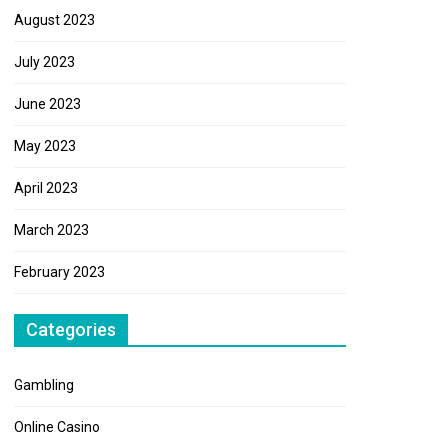
August 2023
July 2023
June 2023
May 2023
April 2023
March 2023
February 2023
Categories
Gambling
Online Casino