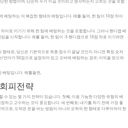
 간단한 방법이며, 단순히 누가 이길 것이라고 생각하는지 고르는 것을 포함
에 베팅하는 더 복잡한 형태의 베팅입니다. 예를 들어, 한 팀이 10점 차이
한 차이로 이기기 위해 한 팀에 베팅하는 것을 포함합니다. 그러나 핸디캡 베
을 시작합니다. 예를 들어, 한 팀이 -5 핸디캡으로 10점 차로 이기려면
팅의 형태로, 당신은 기본적으로 최종 점수가 끝날 것인지 아니면 특정 숫자
오버/언더가 50점으로 설정되어 있고 오버에 베팅하는 경우, 이익을 얻으려
대한 베팅입니다. 예를들면,
실회피전략
수 있는 몇 가지 전략이 있습니다. 첫째, 이용 가능한 다양한 유형의 베
정하고 고수하는 것이 중요합니다. 세 번째로, 내기를 하기 전에 가장 좋
지막으로, 도박은 돈을 버는 방법이 아니라 오락의 한 형태로 다루어져야 한