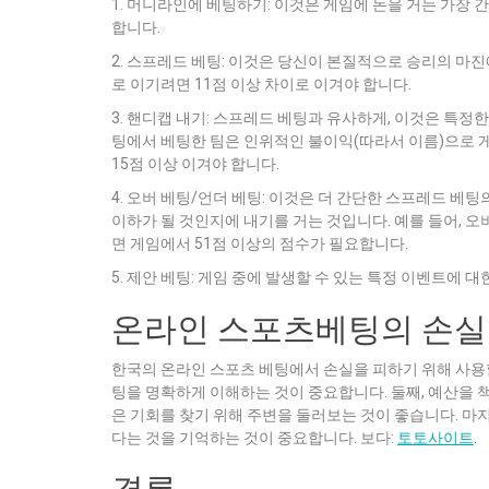
1. 머니라인에 베팅하기: 이것은 게임에 돈을 거는 가장
합니다.
2. 스프레드 베팅: 이것은 당신이 본질적으로 승리의 마진
로 이기려면 11점 이상 차이로 이겨야 합니다.
3. 핸디캡 내기: 스프레드 베팅과 유사하게, 이것은 특정
팅에서 베팅한 팀은 인위적인 불이익(따라서 이름)으로 게임
15점 이상 이겨야 합니다.
4. 오버 베팅/언더 베팅: 이것은 더 간단한 스프레드 베
이하가 될 것인지에 내기를 거는 것입니다. 예를 들어, 
면 게임에서 51점 이상의 점수가 필요합니다.
5. 제안 베팅: 게임 중에 발생할 수 있는 특정 이벤트에 
온라인 스포츠베팅의 손
한국의 온라인 스포츠 베팅에서 손실을 피하기 위해 사용할 
팅을 명확하게 이해하는 것이 중요합니다. 둘째, 예산을 책
은 기회를 찾기 위해 주변을 둘러보는 것이 좋습니다. 마
다는 것을 기억하는 것이 중요합니다. 보다:
토토사이트
.
결론