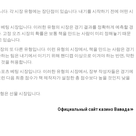
다. 각 시장 유형에는 장단점이 있습니다. 내기를 시작하기 전에 어떤 시
 베팅 시장입니다. 이러한 유형의 시장은 경기 결과를 정확하게 예측할 경
. 고정 오즈 시장의 확률은 보통 책을 만드는 사람이 미리 정해놓기 때문
고 있습니다.
장의 또 다른 유형입니다. 이런 유형의 시장에서, 책을 만드는 사람은 경기
아하는 팀은 내기에서 이기기 위해 핸디캡 이상으로 이겨야 하는 반면, 약한
 것을 허용합니다.
스포츠 베팅 시장입니다. 이러한 유형의 시장에서, 장부 작성자들은 경기에
그런 다음 최종 점수가 책 제작자가 설정한 총 점수보다 높을 것인지 낮을
유형은 선물 시장입니다.
Официальный сайт казино Вавада