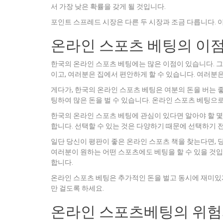
서 가장 낮은 확률을 갖게 될 것입니다.
포인트 스프레드 시장은 다른 두 시장과 조금 다릅니다.
온라인 스포츠 베팅의 이
한국의 온라인 스포츠 베팅에는 많은 이점이 있습니다. 그
이고, 여러분은 집에서 편안하게 할 수 있습니다. 여러분
게다가, 한국의 온라인 스포츠 베팅은 여분의 돈을 버는 
팅하여 많은 돈을 벌 수 있습니다. 온라인 스포츠 베팅으
한국의 온라인 스포츠 베팅에 관심이 있다면 알아야 할 몇
합니다. 선택할 수 있는 것은 다양하기 때문에 선택하기 
일단 당신이 평판이 좋은 온라인 스포츠 책을 찾는다면, 
여러분이 원하는 어떤 스포츠에도 베팅을 할 수 있을 것입
합니다.
온라인 스포츠 베팅은 추가적인 돈을 벌고 동시에 재미있게 
만 걸도록 하세요.
온라인 스포츠베팅의 위험