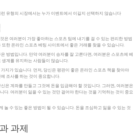
 이런 유형의 시장에서는 누가 이벤트에서 이길지 선택하지 않습니다
점
것은 여러분이 가장 좋아하는 스포츠 팀에 내기를 걸 수 있는 편리한 방법
은 또한 온라인 스포츠 베팅 사이트에서 좋은 거래를 찾을 수 있습니다.
좋은 방법입니다. 만약 여러분이 승자를 잘 고른다면, 여러분은 스포츠에 베
로 생계를 유지하는 사람들이 많습니다.
 가지가 있습니다. 먼저, 당신은 평판이 좋은 온라인 스포츠 책을 찾아야
전에 조사를 하는 것이 중요합니다.
당신은 계좌를 만들고 그것에 돈을 입금해야 할 것입니다. 그러면, 여러분은
니다. 여러분이 잃을 수 있는 것만 걸어야 한다는 것을 기억하는 것이 중요
놀 수 있는 좋은 방법이 될 수 있습니다. 돈을 조심하고 잃을 수 있는 것
과 과제