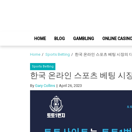
Skip
Skip
to
to
navigation
content
HOME
BLOG
GAMBLING
ONLINE CASIN
Home
Sports Betting
한국 온라인 스포츠 베팅 시장의 
Sports Betting
한국 온라인 스포츠 베팅 시
By
Gary Collins
April 26, 2023