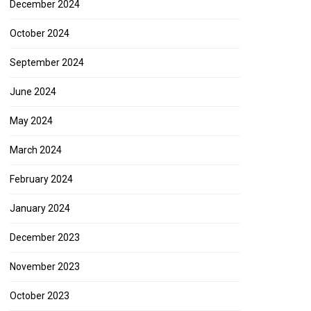
December 2024
October 2024
September 2024
June 2024
May 2024
March 2024
February 2024
January 2024
December 2023
November 2023
October 2023