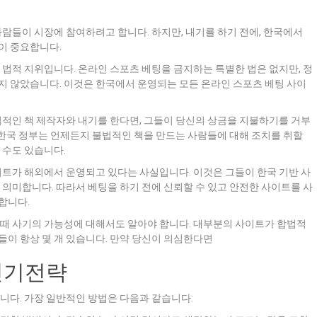
사람들이 시장에 참여하려고 합니다. 하지만, 내기를 하기 전에, 한국에서
이 중요합니다.
 법적 지위입니다. 온라인 스포츠 베팅을 금지하는 특별한 법은 없지만, 정
지 않았습니다. 이것은 한국에서 운영되는 모든 온라인 스포츠 베팅 사이
법적인 책 제작자와 내기를 한다면, 그들이 당신의 상금을 지불하기를 거부
, 한국 정부는 언제든지 불법적인 책을 만드는 사람들에 대해 조치를 취할
 수도 있습니다.
이트가 해외에서 운영되고 있다는 사실입니다. 이것은 그들이 한국 기반 사
 의미합니다. 따라서 베팅을 하기 전에 신뢰할 수 있고 안전한 사이트를 사
합니다.
 때 사기의 가능성에 대해서도 알아야 합니다. 대부분의 사이트가 합법적
이 항상 몇 개 있습니다. 만약 당신이 의심한다면
인기전략
니다. 가장 일반적인 방법은 다음과 같습니다: