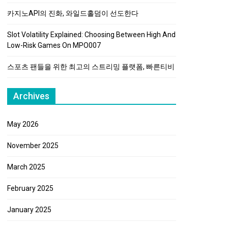
카지노API의 진화, 와일드홀덤이 선도한다
Slot Volatility Explained: Choosing Between High And
Low-Risk Games On MPO007
스포츠 팬들을 위한 최고의 스트리밍 플랫폼, 빠른티비
Archives
May 2026
November 2025
March 2025
February 2025
January 2025