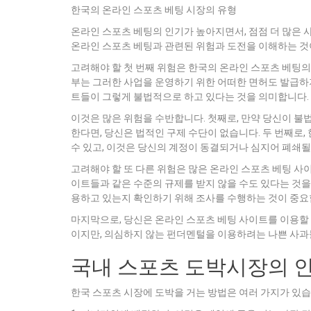
한국의 온라인 스포츠 베팅 시장의 유형
온라인 스포츠 베팅의 인기가 높아지면서, 점점 더 많은 
온라인 스포츠 베팅과 관련된 위험과 도전을 이해하는 것
고려해야 할 첫 번째 위험은 한국의 온라인 스포츠 베팅의
부는 그러한 사업을 운영하기 위한 어떠한 면허도 발급하
트들이 그렇게 불법적으로 하고 있다는 것을 의미합니다.
이것은 많은 위험을 수반합니다. 첫째로, 만약 당신이 불
한다면, 당신은 법적인 구제 수단이 없습니다. 두 번째로
수 있고, 이것은 당신의 계정이 동결되거나 심지어 폐쇄될
고려해야 할 또 다른 위험은 많은 온라인 스포츠 베팅 사
이트들과 같은 수준의 규제를 받지 않을 수도 있다는 것을
용하고 있는지 확인하기 위해 조사를 수행하는 것이 중요
마지막으로, 당신은 온라인 스포츠 베팅 사이트를 이용할
이지만, 의심하지 않는 펀더멘털을 이용하려는 나쁜 사과들
국내 스포츠 도박시장의 
한국 스포츠 시장에 도박을 거는 방법은 여러 가지가 있습