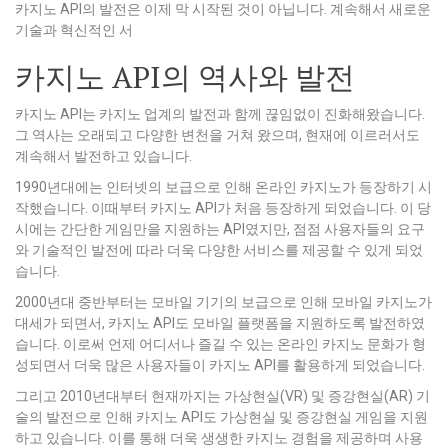
카지노 API의 발전은 이제 막 시작된 것이 아닙니다. 계속해서 새로운
기술과 혁신적인 서
카지노 API의 역사와 발전
카지노 API는 카지노 업계의 발전과 함께 끊임없이 진화해왔습니다.
그 역사는 오래되고 다양한 변천을 거쳐 왔으며, 현재에 이르러서도
계속해서 발전하고 있습니다.
1990년대에는 인터넷의 보급으로 인해 온라인 카지노가 등장하기 시
작했습니다. 이때부터 카지노 API가 처음 등장하게 되었습니다. 이 당
시에는 간단한 게임만을 지원하는 API였지만, 점점 사용자들의 요구
와 기술적인 발전에 따라 더욱 다양한 서비스를 제공할 수 있게 되었
습니다.
2000년대 중반부터는 모바일 기기의 보급으로 인해 모바일 카지노가
대세가 되면서, 카지노 API도 모바일 플랫폼을 지원하도록 발전하였
습니다. 이로써 언제 어디서나 즐길 수 있는 온라인 카지노 문화가 형
성되면서 더욱 많은 사용자들이 카지노 API를 활용하게 되었습니다.
그리고 2010년대부터 현재까지는 가상현실(VR) 및 증강현실(AR) 기
술의 발전으로 인해 카지노 API도 가상현실 및 증강현실 게임을 지원
하고 있습니다. 이를 통해 더욱 생생한 카지노 경험을 제공하며 사용