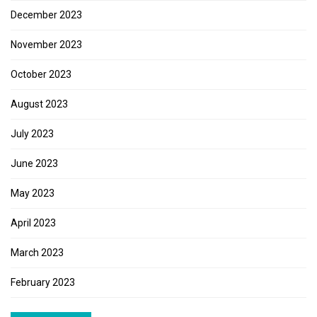
December 2023
November 2023
October 2023
August 2023
July 2023
June 2023
May 2023
April 2023
March 2023
February 2023