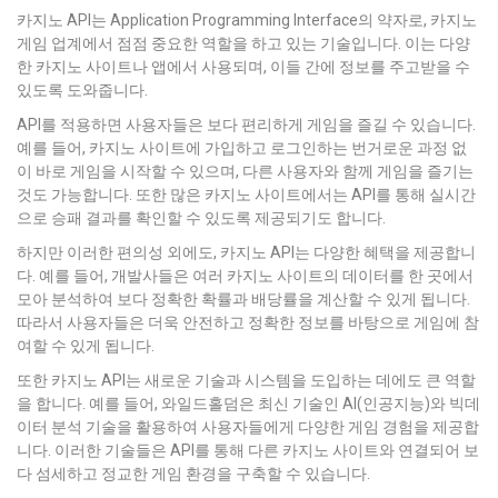
카지노 API는 Application Programming Interface의 약자로, 카지노
게임 업계에서 점점 중요한 역할을 하고 있는 기술입니다. 이는 다양
한 카지노 사이트나 앱에서 사용되며, 이들 간에 정보를 주고받을 수
있도록 도와줍니다.
API를 적용하면 사용자들은 보다 편리하게 게임을 즐길 수 있습니다.
예를 들어, 카지노 사이트에 가입하고 로그인하는 번거로운 과정 없
이 바로 게임을 시작할 수 있으며, 다른 사용자와 함께 게임을 즐기는
것도 가능합니다. 또한 많은 카지노 사이트에서는 API를 통해 실시간
으로 승패 결과를 확인할 수 있도록 제공되기도 합니다.
하지만 이러한 편의성 외에도, 카지노 API는 다양한 혜택을 제공합니
다. 예를 들어, 개발사들은 여러 카지노 사이트의 데이터를 한 곳에서
모아 분석하여 보다 정확한 확률과 배당률을 계산할 수 있게 됩니다.
따라서 사용자들은 더욱 안전하고 정확한 정보를 바탕으로 게임에 참
여할 수 있게 됩니다.
또한 카지노 API는 새로운 기술과 시스템을 도입하는 데에도 큰 역할
을 합니다. 예를 들어, 와일드홀덤은 최신 기술인 AI(인공지능)와 빅데
이터 분석 기술을 활용하여 사용자들에게 다양한 게임 경험을 제공합
니다. 이러한 기술들은 API를 통해 다른 카지노 사이트와 연결되어 보
다 섬세하고 정교한 게임 환경을 구축할 수 있습니다.