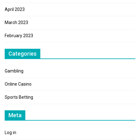
April 2023
March 2023
February 2023
Categories
Gambling
Online Casino
Sports Betting
Meta
Log in