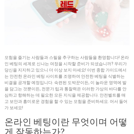
모험을 즐기는 사람들과 스릴을 추구하는 사람들을 환영합니다! 온라
인 베팅의 세계로 신나는 여정을 시작할 준비가 되셨습니까? 우리가
당신을 지지하고 있으니 더 이상 보지 마세요! 이번 종합 가이드에서
는 안전한 온라인 베팅 사이트를 조명하여 안전한 베팅을 식별하는
비결을 공개할 예정입니다. 숙련된 도박꾼이든, 이 놀라운 영역에 발
을 담그는 것뿐이든, 전문가 팁과 통찰력은 이러한 가상의 바다를 안
심하고 항해하는 데 필요한 모든 지식을 제공합니다. 안전벨트를 매
고 보안과 흥미로운 경험을 할 수 있는 모험을 준비하세요. 어서 들어
가 보세요!
온라인 베팅이란 무엇이며 어떻
게 작동하는가?