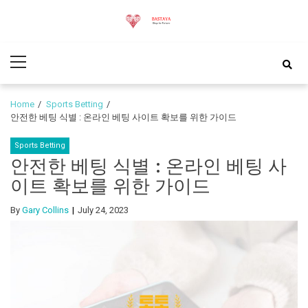
Skip
Skip
to
to
BASTAYA
Blogs for Fortune
navigation
content
Primary
Menu
Home
Sports Betting
안전한 베팅 식별 : 온라인 베팅 사이트 확보를 위한 가이드
Sports Betting
안전한 베팅 식별 : 온라인 베팅 사
이트 확보를 위한 가이드
By
Gary Collins
July 24, 2023