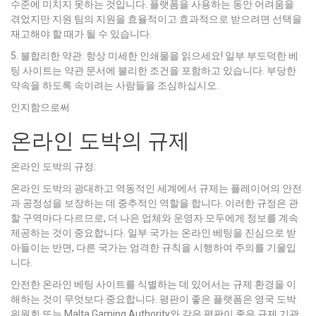
수준에 미치지 못하는 것입니다. 플랫폼을 사용하는 동안 어려움을
겪었지만 지원 팀의 지원을 효율적이고 효과적으로 받으려면 선택을
재고해야 할 때가 될 수 있습니다.
5. 불합리한 약관: 항상 미세한 인쇄물을 읽으세요! 일부 부도덕한 베
팅 사이트는 약관 문서에 불리한 조건을 포함하고 있습니다. 부당한
약속을 하도록 속이려는 사람들을 조심하십시오.
인지함으로써
온라인 도박의 규제
온라인 도박의 규정:
온라인 도박의 광대하고 역동적인 세계에서 규제는 플레이어의 안전
과 공정성을 보장하는 데 중추적인 역할을 합니다. 이러한 규정은 관
할 구역마다 다르므로, 더 나은 업체와 운영자 모두에게 정보를 계속
제공하는 것이 중요합니다. 일부 국가는 온라인 베팅을 진심으로 받
아들이는 반면, 다른 국가는 엄격한 규칙을 시행하여 주의를 기울입
니다.
안전한 온라인 베팅 사이트를 식별하는 데 있어서는 규제 환경을 이
해하는 것이 무엇보다 중요합니다. 평판이 좋은 플랫폼은 영국 도박
위원회 또는 Malta Gaming Authority와 같은 평판이 좋은 규제 기관