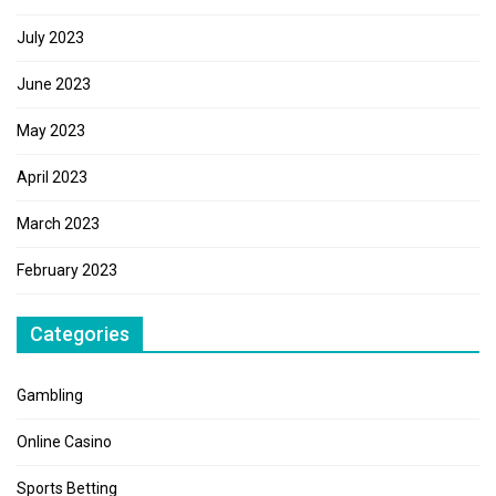
July 2023
June 2023
May 2023
April 2023
March 2023
February 2023
Categories
Gambling
Online Casino
Sports Betting