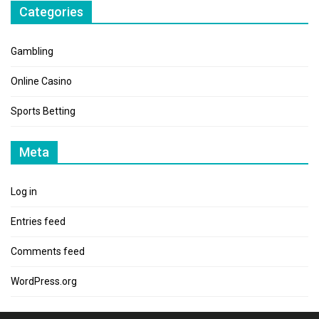
Categories
Gambling
Online Casino
Sports Betting
Meta
Log in
Entries feed
Comments feed
WordPress.org