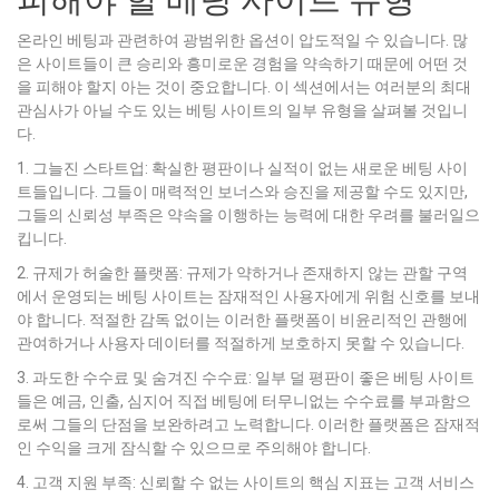
온라인 베팅과 관련하여 광범위한 옵션이 압도적일 수 있습니다. 많
은 사이트들이 큰 승리와 흥미로운 경험을 약속하기 때문에 어떤 것
을 피해야 할지 아는 것이 중요합니다. 이 섹션에서는 여러분의 최대
관심사가 아닐 수도 있는 베팅 사이트의 일부 유형을 살펴볼 것입니
다.
1. 그늘진 스타트업: 확실한 평판이나 실적이 없는 새로운 베팅 사이
트들입니다. 그들이 매력적인 보너스와 승진을 제공할 수도 있지만,
그들의 신뢰성 부족은 약속을 이행하는 능력에 대한 우려를 불러일으
킵니다.
2. 규제가 허술한 플랫폼: 규제가 약하거나 존재하지 않는 관할 구역
에서 운영되는 베팅 사이트는 잠재적인 사용자에게 위험 신호를 보내
야 합니다. 적절한 감독 없이는 이러한 플랫폼이 비윤리적인 관행에
관여하거나 사용자 데이터를 적절하게 보호하지 못할 수 있습니다.
3. 과도한 수수료 및 숨겨진 수수료: 일부 덜 평판이 좋은 베팅 사이트
들은 예금, 인출, 심지어 직접 베팅에 터무니없는 수수료를 부과함으
로써 그들의 단점을 보완하려고 노력합니다. 이러한 플랫폼은 잠재적
인 수익을 크게 잠식할 수 있으므로 주의해야 합니다.
4. 고객 지원 부족: 신뢰할 수 없는 사이트의 핵심 지표는 고객 서비스