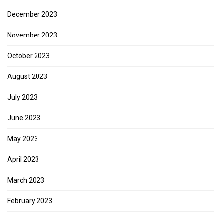
December 2023
November 2023
October 2023
August 2023
July 2023
June 2023
May 2023
April 2023
March 2023
February 2023